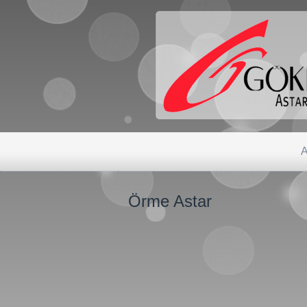
A
Örme Astar